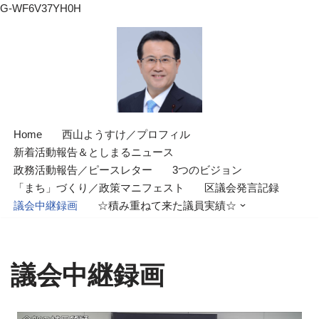
G-WF6V37YH0H
コ
ン
テ
ン
ツ
Home
西山ようすけ／プロフィル
へ
新着活動報告＆としまるニュース
ス
政務活動報告／ピースレター
3つのビジョン
キ
「まち」づくり／政策マニフェスト
区議会発言記録
ッ
議会中継録画
☆積み重ねて来た議員実績☆
プ
議会中継録画