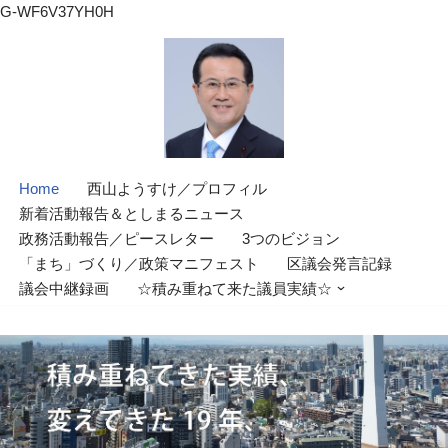
G-WF6V37YH0H
コ
ン
テ
ン
ツ
Home
西山ようすけ／プロフィル
へ
新着活動報告＆としまるニュース
ス
政務活動報告／ピースレター
3つのビジョン
キ
「まち」づくり／政策マニフェスト
区議会発言記録
ッ
議会中継録画
☆積み重ねて来た議員実績☆
プ