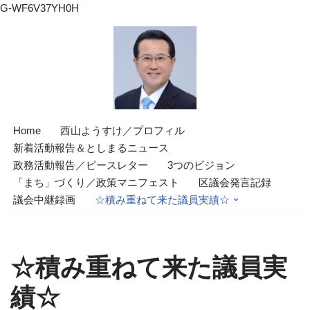
G-WF6V37YH0H
コ
ン
テ
ン
ツ
Home
西山ようすけ／プロフィル
へ
新着活動報告＆としまるニュース
ス
政務活動報告／ピースレター
3つのビジョン
キ
「まち」づくり／政策マニフェスト
区議会発言記録
ッ
議会中継録画
☆積み重ねて来た議員実績☆
プ
☆積み重ねて来た議員実
績☆